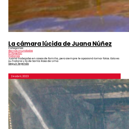
La cámara lúcida de Juana Núñez
Categorías:
Barrios Inundados
El Papelón
Historias
Juana trabajaba en casas de familia, pero siempre le apasionó tomar fotos. Esta es
su historia y la de Santa Rosa de Lima
Seguir leyendo
24 abril, 2023