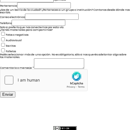
Pertenencia
¿Sos de un barrio de la ciudad? ¿Perteneces a un grupo o institución? Contanos desde dónde nos
escribís.
Correo electrónico
Teléfono
Solo si preferís que nos conectemos por esta vía.
¿Tenés materiales para compartirnos?
Fotos o negativos
Audiovisual
Escritos
Folletos
Podés seleccionar más de una opción. No es obligatorio, sólo si nos querés adelantar algo sobre
los materiales.
Comentario o mensaje
*
Enviar