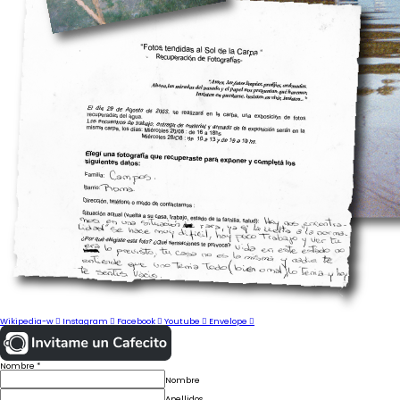
Wikipedia-w
Instagram
Facebook
Youtube
Envelope
Nombre
*
Nombre
Apellidos